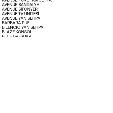
AVENUE PURE YAN SEHPA
AVENUE SANDALYE
AVENUE ŞİFONYER
AVENUE TV ÜNİTESİ
AVENUE YAN SEHPA
BARBARA PUF
BILENCIO YAN SEHPA
BLAZE KONSOL
BLUE DRESUAR
CAPITANO BAR DOLABI
CAPITANO KANEPE
CAPITANO KANEPE
CAPITANO KARYOLA
CAPITANO KOLTUK
CAPITANO KOMODİN
CAPITANO KONSOL
CAPITANO SANDALYE
CAPITANO TV ÜNİTESİ
CAPITANO YEMEK MASASI
CARMEN YAN SEHPA
CHINO BAR DOLABI
CHINO KANEPE
CHINO KOLTUK
CHINO KONSOL
CHINO ORTA SEHPA