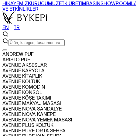
HİKAYEMİZ
KURUCUMUZ
ETKİ
ÜRETİM
BASIN
SHOWROOML
VE ETKİNLİKLER
EN
〡
TR
ARAMA
ANDREW PUF
ARISTO PUF
ÜRÜNLER
AVENUE AKSESUAR
+
AVENUE KARYOLA
SEHPA
SANDALYE
BERJER
BAR DOLABI
AVENUE KİTAPLIK
TÜM ÜRÜNLERİ GÖR
KOLEKSİYONLARI GÖR
AVENUE KOLTUK
PROJELER
AVENUE KOMODİN
+
AVENUE KONSOL
KONUT
TİCARİ
AVENUE KÖŞE TAKIMI
HAKKIMIZDA
AVENUE MAKYAJ MASASI
+
AVENUE NOVA SANDALYE
HİKAYEMİZ
KURUCUMUZ
ETKİ
ÜRETİM
BASIN
SHOWROOML
AVENUE NOVA KANEPE
VE ETKİNLİKLER
AVENUE NOVA YEMEK MASASI
EN
〡
TR
AVENUE PLUS KOLTUK
AVENUE PURE ORTA SEHPA