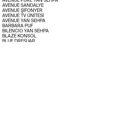
AVENUE PURE YAN SEHPA
AVENUE SANDALYE
AVENUE ŞİFONYER
AVENUE TV ÜNİTESİ
AVENUE YAN SEHPA
BARBARA PUF
BILENCIO YAN SEHPA
BLAZE KONSOL
BLUE DRESUAR
CAPITANO BAR DOLABI
CAPITANO KANEPE
CAPITANO KANEPE
CAPITANO KARYOLA
CAPITANO KOLTUK
CAPITANO KOMODİN
CAPITANO KONSOL
CAPITANO SANDALYE
CAPITANO TV ÜNİTESİ
CAPITANO YEMEK MASASI
CARMEN YAN SEHPA
CHINO BAR DOLABI
CHINO KANEPE
CHINO KOLTUK
CHINO KONSOL
CHINO ORTA SEHPA