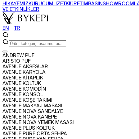
HİKAYEMİZ
KURUCUMUZ
ETKİ
ÜRETİM
BASIN
SHOWROOML
VE ETKİNLİKLER
EN
〡
TR
ARAMA
ANDREW PUF
ARISTO PUF
ÜRÜNLER
AVENUE AKSESUAR
+
AVENUE KARYOLA
SEHPA
SANDALYE
BERJER
BAR DOLABI
AVENUE KİTAPLIK
TÜM ÜRÜNLERİ GÖR
KOLEKSİYONLARI GÖR
AVENUE KOLTUK
PROJELER
AVENUE KOMODİN
+
AVENUE KONSOL
KONUT
TİCARİ
AVENUE KÖŞE TAKIMI
HAKKIMIZDA
AVENUE MAKYAJ MASASI
+
AVENUE NOVA SANDALYE
HİKAYEMİZ
KURUCUMUZ
ETKİ
ÜRETİM
BASIN
SHOWROOML
AVENUE NOVA KANEPE
VE ETKİNLİKLER
AVENUE NOVA YEMEK MASASI
EN
〡
TR
AVENUE PLUS KOLTUK
AVENUE PURE ORTA SEHPA