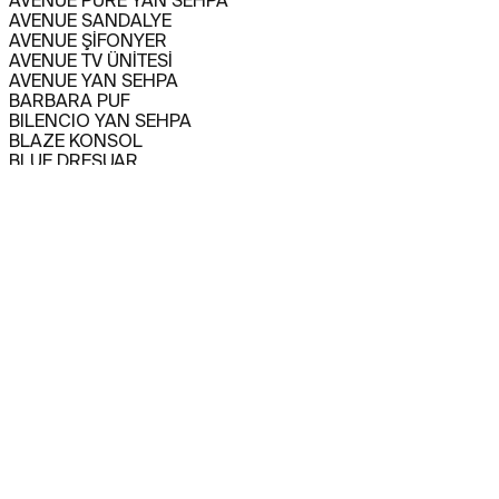
AVENUE PURE YAN SEHPA
AVENUE SANDALYE
AVENUE ŞİFONYER
AVENUE TV ÜNİTESİ
AVENUE YAN SEHPA
BARBARA PUF
BILENCIO YAN SEHPA
BLAZE KONSOL
BLUE DRESUAR
CAPITANO BAR DOLABI
CAPITANO KANEPE
CAPITANO KANEPE
CAPITANO KARYOLA
CAPITANO KOLTUK
CAPITANO KOMODİN
CAPITANO KONSOL
CAPITANO SANDALYE
CAPITANO TV ÜNİTESİ
CAPITANO YEMEK MASASI
CARMEN YAN SEHPA
CHINO BAR DOLABI
CHINO KANEPE
CHINO KOLTUK
CHINO KONSOL
CHINO ORTA SEHPA