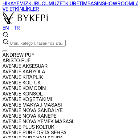
HİKAYEMİZ
KURUCUMUZ
ETKİ
ÜRETİM
BASIN
SHOWROOML
VE ETKİNLİKLER
EN
〡
TR
ARAMA
ANDREW PUF
ARISTO PUF
ÜRÜNLER
AVENUE AKSESUAR
+
AVENUE KARYOLA
SEHPA
SANDALYE
BERJER
BAR DOLABI
AVENUE KİTAPLIK
TÜM ÜRÜNLERİ GÖR
KOLEKSİYONLARI GÖR
AVENUE KOLTUK
PROJELER
AVENUE KOMODİN
+
AVENUE KONSOL
KONUT
TİCARİ
AVENUE KÖŞE TAKIMI
HAKKIMIZDA
AVENUE MAKYAJ MASASI
+
AVENUE NOVA SANDALYE
HİKAYEMİZ
KURUCUMUZ
ETKİ
ÜRETİM
BASIN
SHOWROOML
AVENUE NOVA KANEPE
VE ETKİNLİKLER
AVENUE NOVA YEMEK MASASI
EN
〡
TR
AVENUE PLUS KOLTUK
AVENUE PURE ORTA SEHPA