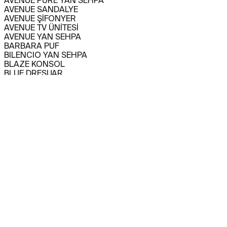
AVENUE PURE YAN SEHPA
AVENUE SANDALYE
AVENUE ŞİFONYER
AVENUE TV ÜNİTESİ
AVENUE YAN SEHPA
BARBARA PUF
BILENCIO YAN SEHPA
BLAZE KONSOL
BLUE DRESUAR
CAPITANO BAR DOLABI
CAPITANO KANEPE
CAPITANO KANEPE
CAPITANO KARYOLA
CAPITANO KOLTUK
CAPITANO KOMODİN
CAPITANO KONSOL
CAPITANO SANDALYE
CAPITANO TV ÜNİTESİ
CAPITANO YEMEK MASASI
CARMEN YAN SEHPA
CHINO BAR DOLABI
CHINO KANEPE
CHINO KOLTUK
CHINO KONSOL
CHINO ORTA SEHPA