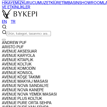
HİKAYEMİZ
KURUCUMUZ
ETKİ
ÜRETİM
BASIN
SHOWROOML
VE ETKİNLİKLER
EN
〡
TR
ARAMA
ANDREW PUF
ARISTO PUF
ÜRÜNLER
AVENUE AKSESUAR
+
AVENUE KARYOLA
SEHPA
SANDALYE
BERJER
BAR DOLABI
AVENUE KİTAPLIK
TÜM ÜRÜNLERİ GÖR
KOLEKSİYONLARI GÖR
AVENUE KOLTUK
PROJELER
AVENUE KOMODİN
+
AVENUE KONSOL
KONUT
TİCARİ
AVENUE KÖŞE TAKIMI
HAKKIMIZDA
AVENUE MAKYAJ MASASI
+
AVENUE NOVA SANDALYE
HİKAYEMİZ
KURUCUMUZ
ETKİ
ÜRETİM
BASIN
SHOWROOML
AVENUE NOVA KANEPE
VE ETKİNLİKLER
AVENUE NOVA YEMEK MASASI
EN
〡
TR
AVENUE PLUS KOLTUK
AVENUE PURE ORTA SEHPA