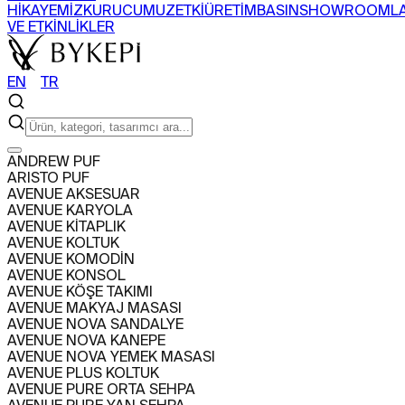
HİKAYEMİZ
KURUCUMUZ
ETKİ
ÜRETİM
BASIN
SHOWROOML
VE ETKİNLİKLER
EN
〡
TR
ARAMA
ANDREW PUF
ARISTO PUF
ÜRÜNLER
AVENUE AKSESUAR
+
AVENUE KARYOLA
SEHPA
SANDALYE
BERJER
BAR DOLABI
AVENUE KİTAPLIK
TÜM ÜRÜNLERİ GÖR
KOLEKSİYONLARI GÖR
AVENUE KOLTUK
PROJELER
AVENUE KOMODİN
+
AVENUE KONSOL
KONUT
TİCARİ
AVENUE KÖŞE TAKIMI
HAKKIMIZDA
AVENUE MAKYAJ MASASI
+
AVENUE NOVA SANDALYE
HİKAYEMİZ
KURUCUMUZ
ETKİ
ÜRETİM
BASIN
SHOWROOML
AVENUE NOVA KANEPE
VE ETKİNLİKLER
AVENUE NOVA YEMEK MASASI
EN
〡
TR
AVENUE PLUS KOLTUK
AVENUE PURE ORTA SEHPA