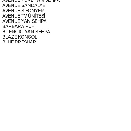
AVENUE PURE YAN SEHPA
AVENUE SANDALYE
AVENUE ŞİFONYER
AVENUE TV ÜNİTESİ
AVENUE YAN SEHPA
BARBARA PUF
BILENCIO YAN SEHPA
BLAZE KONSOL
BLUE DRESUAR
CAPITANO BAR DOLABI
CAPITANO KANEPE
CAPITANO KANEPE
CAPITANO KARYOLA
CAPITANO KOLTUK
CAPITANO KOMODİN
CAPITANO KONSOL
CAPITANO SANDALYE
CAPITANO TV ÜNİTESİ
CAPITANO YEMEK MASASI
CARMEN YAN SEHPA
CHINO BAR DOLABI
CHINO KANEPE
CHINO KOLTUK
CHINO KONSOL
CHINO ORTA SEHPA