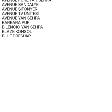
AVENUE PURE YAN SEHPA
AVENUE SANDALYE
AVENUE ŞİFONYER
AVENUE TV ÜNİTESİ
AVENUE YAN SEHPA
BARBARA PUF
BILENCIO YAN SEHPA
BLAZE KONSOL
BLUE DRESUAR
CAPITANO BAR DOLABI
CAPITANO KANEPE
CAPITANO KANEPE
CAPITANO KARYOLA
CAPITANO KOLTUK
CAPITANO KOMODİN
CAPITANO KONSOL
CAPITANO SANDALYE
CAPITANO TV ÜNİTESİ
CAPITANO YEMEK MASASI
CARMEN YAN SEHPA
CHINO BAR DOLABI
CHINO KANEPE
CHINO KOLTUK
CHINO KONSOL
CHINO ORTA SEHPA