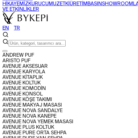
HİKAYEMİZ
KURUCUMUZ
ETKİ
ÜRETİM
BASIN
SHOWROOML
VE ETKİNLİKLER
EN
〡
TR
ARAMA
ANDREW PUF
ARISTO PUF
ÜRÜNLER
AVENUE AKSESUAR
+
AVENUE KARYOLA
SEHPA
SANDALYE
BERJER
BAR DOLABI
AVENUE KİTAPLIK
TÜM ÜRÜNLERİ GÖR
KOLEKSİYONLARI GÖR
AVENUE KOLTUK
PROJELER
AVENUE KOMODİN
+
AVENUE KONSOL
KONUT
TİCARİ
AVENUE KÖŞE TAKIMI
HAKKIMIZDA
AVENUE MAKYAJ MASASI
+
AVENUE NOVA SANDALYE
HİKAYEMİZ
KURUCUMUZ
ETKİ
ÜRETİM
BASIN
SHOWROOML
AVENUE NOVA KANEPE
VE ETKİNLİKLER
AVENUE NOVA YEMEK MASASI
EN
〡
TR
AVENUE PLUS KOLTUK
AVENUE PURE ORTA SEHPA