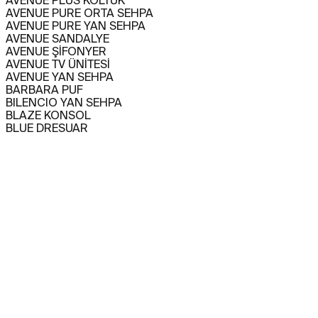
AVENUE PLUS KOLTUK
AVENUE PURE ORTA SEHPA
AVENUE PURE YAN SEHPA
AVENUE SANDALYE
AVENUE ŞİFONYER
AVENUE TV ÜNİTESİ
AVENUE YAN SEHPA
BARBARA PUF
BILENCIO YAN SEHPA
BLAZE KONSOL
BLUE DRESUAR
CAPITANO BAR DOLABI
CAPITANO KANEPE
CAPITANO KANEPE
CAPITANO KARYOLA
CAPITANO KOLTUK
CAPITANO KOMODİN
CAPITANO KONSOL
CAPITANO SANDALYE
CAPITANO TV ÜNİTESİ
CAPITANO YEMEK MASASI
CARMEN YAN SEHPA
CHINO BAR DOLABI
CHINO KANEPE
CHINO KOLTUK