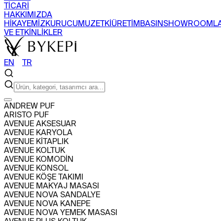
TİCARİ
HAKKIMIZDA
HİKAYEMİZ
KURUCUMUZ
ETKİ
ÜRETİM
BASIN
SHOWROOML
VE ETKİNLİKLER
EN
〡
TR
ARAMA
ANDREW PUF
ARISTO PUF
ÜRÜNLER
AVENUE AKSESUAR
+
AVENUE KARYOLA
SEHPA
SANDALYE
BERJER
BAR DOLABI
AVENUE KİTAPLIK
TÜM ÜRÜNLERİ GÖR
KOLEKSİYONLARI GÖR
AVENUE KOLTUK
PROJELER
AVENUE KOMODİN
+
AVENUE KONSOL
KONUT
TİCARİ
AVENUE KÖŞE TAKIMI
HAKKIMIZDA
AVENUE MAKYAJ MASASI
+
AVENUE NOVA SANDALYE
HİKAYEMİZ
KURUCUMUZ
ETKİ
ÜRETİM
BASIN
SHOWROOML
AVENUE NOVA KANEPE
VE ETKİNLİKLER
AVENUE NOVA YEMEK MASASI
EN
〡
TR