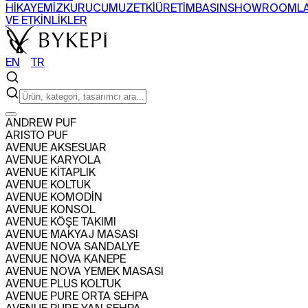
HİKAYEMİZ
KURUCUMUZ
ETKİ
ÜRETİM
BASIN
SHOWROOML
VE ETKİNLİKLER
EN
〡
TR
ARAMA
ANDREW PUF
ARISTO PUF
ÜRÜNLER
AVENUE AKSESUAR
+
AVENUE KARYOLA
SEHPA
SANDALYE
BERJER
BAR DOLABI
AVENUE KİTAPLIK
TÜM ÜRÜNLERİ GÖR
KOLEKSİYONLARI GÖR
AVENUE KOLTUK
PROJELER
AVENUE KOMODİN
+
AVENUE KONSOL
KONUT
TİCARİ
AVENUE KÖŞE TAKIMI
HAKKIMIZDA
AVENUE MAKYAJ MASASI
+
AVENUE NOVA SANDALYE
HİKAYEMİZ
KURUCUMUZ
ETKİ
ÜRETİM
BASIN
SHOWROOML
AVENUE NOVA KANEPE
VE ETKİNLİKLER
AVENUE NOVA YEMEK MASASI
EN
〡
TR
AVENUE PLUS KOLTUK
AVENUE PURE ORTA SEHPA