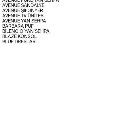
AVENUE PURE YAN SEHPA
AVENUE SANDALYE
AVENUE ŞİFONYER
AVENUE TV ÜNİTESİ
AVENUE YAN SEHPA
BARBARA PUF
BILENCIO YAN SEHPA
BLAZE KONSOL
BLUE DRESUAR
CAPITANO BAR DOLABI
CAPITANO KANEPE
CAPITANO KANEPE
CAPITANO KARYOLA
CAPITANO KOLTUK
CAPITANO KOMODİN
CAPITANO KONSOL
CAPITANO SANDALYE
CAPITANO TV ÜNİTESİ
CAPITANO YEMEK MASASI
CARMEN YAN SEHPA
CHINO BAR DOLABI
CHINO KANEPE
CHINO KOLTUK
CHINO KONSOL
CHINO ORTA SEHPA